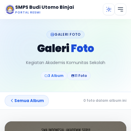
Lewati ke konten utama
SMPS Budi Utomo Binjai
PORTAL RESMI
GALERI FOTO
Galeri
Foto
Kegiatan Akademis Komunitas Sekolah
3 Album
11 Foto
Semua Album
0 foto dalam album ini